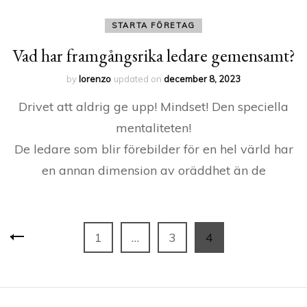
STARTA FÖRETAG
Vad har framgångsrika ledare gemensamt?
by
lorenzo
updated on
december 8, 2023
Drivet att aldrig ge upp! Mindset! Den speciella
mentaliteten!
De ledare som blir förebilder för en hel värld har
en annan dimension av oräddhet än de
Sidnumrering
Page
Page
Page
1
…
3
4
för
inlägg