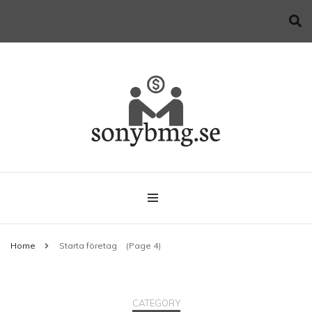
Allt du behöver veta när du startar företag
sonybmg.se
Home
Starta företag
(Page 4)
CATEGORY