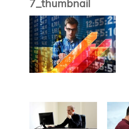
7_thumbnail
Post
Navigation