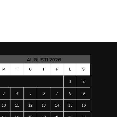
AUGUSTI 2026
M
T
O
T
F
L
S
1
2
3
4
5
6
7
8
9
10
11
12
13
14
15
16