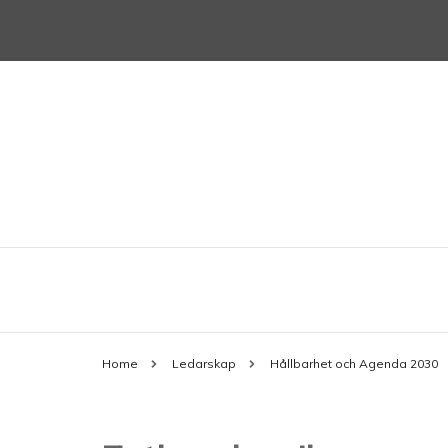
Allt du behöver veta när du startar 
sonybmg.se
Home
Ledarskap
Hållbarhet och Agenda 2030