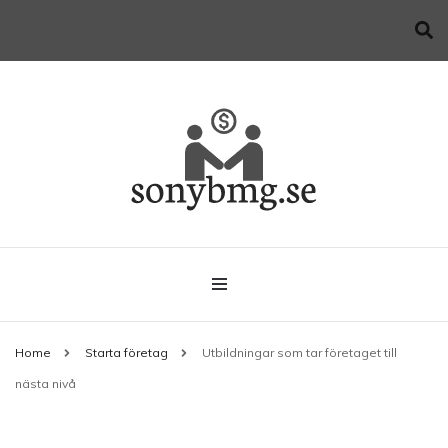
Allt du behöver veta när du startar företag
sonybmg.se
Home
Starta företag
Utbildningar som tar företaget till
nästa nivå