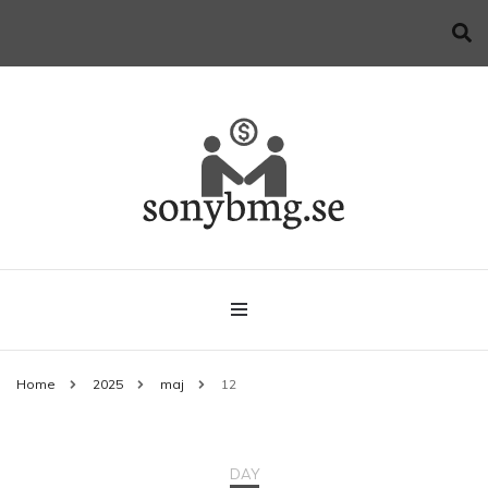
Allt du behöver veta när du startar företag
sonybmg.se
Home
2025
maj
12
DAY