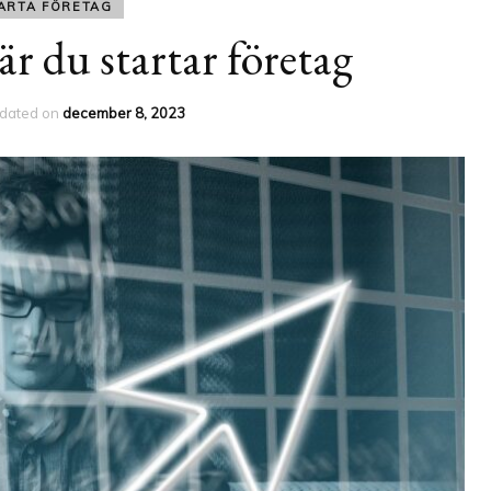
ARTA FÖRETAG
är du startar företag
dated on
december 8, 2023