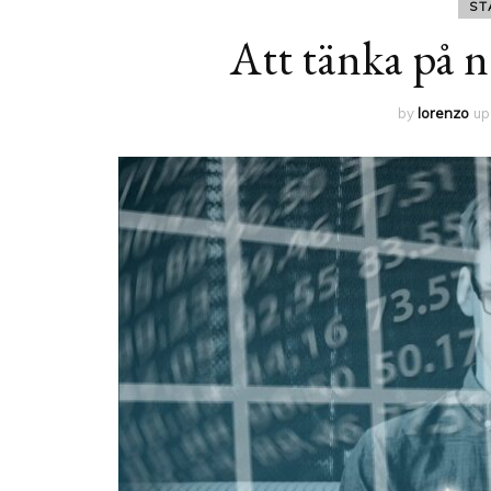
ST
Att tänka på n
by
lorenzo
up