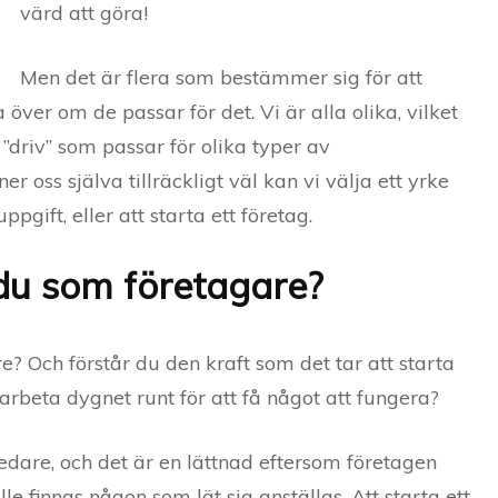
värd att göra!
Men det är flera som bestämmer sig för att
över om de passar för det. Vi är alla olika, vilket
 ”driv” som passar för olika typer av
er oss själva tillräckligt väl kan vi välja ett yrke
pgift, eller att starta ett företag.
du som företagare?
e? Och förstår du den kraft som det tar att starta
rbeta dygnet runt för att få något att fungera?
edare, och det är en lättnad eftersom företagen
le finnas någon som lät sig anställas. Att starta ett