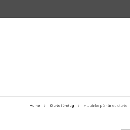
Allt du behöver veta när du startar 
sonybmg.se
Home
Starta företag
Att tänka på när du startar