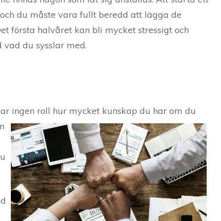
r och du måste vara fullt beredd att lägga de
t första halvåret kan bli mycket stressigt och
d vad du sysslar med.
ar ingen roll hur m
ycket kunskap du har om du
an
du
ad