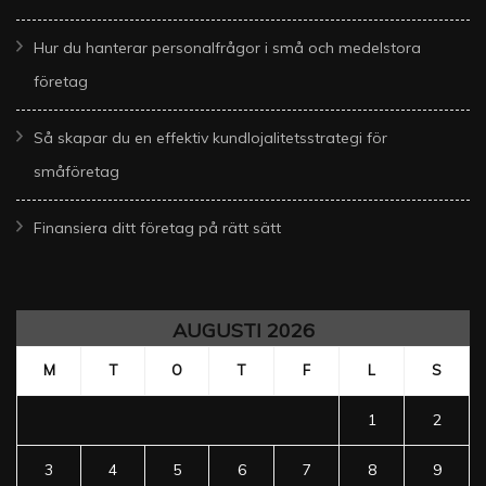
Hur du hanterar personalfrågor i små och medelstora
företag
Så skapar du en effektiv kundlojalitetsstrategi för
småföretag
Finansiera ditt företag på rätt sätt
AUGUSTI 2026
M
T
O
T
F
L
S
1
2
3
4
5
6
7
8
9