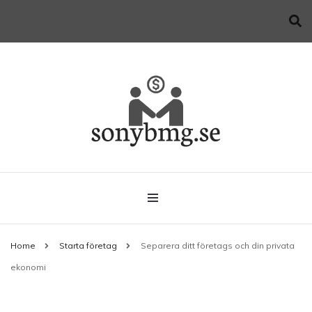
Allt du behöver veta när du startar företag
sonybmg.se
Home
Starta företag
Separera ditt företags och din privata
ekonomi