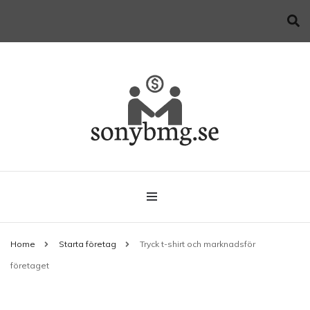
Allt du behöver veta när du startar företag
sonybmg.se
Home
Starta företag
Tryck t-shirt och marknadsför
företaget