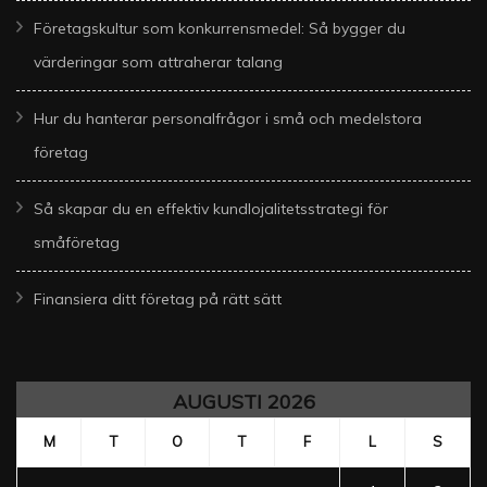
Företagskultur som konkurrensmedel: Så bygger du
värderingar som attraherar talang
Hur du hanterar personalfrågor i små och medelstora
företag
Så skapar du en effektiv kundlojalitetsstrategi för
småföretag
Finansiera ditt företag på rätt sätt
AUGUSTI 2026
M
T
O
T
F
L
S