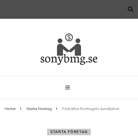
Allt du behöver veta när du startar företag
sonybmg.se
Home
Starta företag
Förbättra företagets kundtjänst
STARTA FÖRETAG